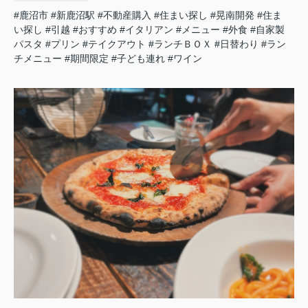
#鹿沼市
#新鹿沼駅
#不動産購入
#住まい探し
#晃南開発
#住ま
い探し
#引越
#おすすめ
#イタリアン
#メニュー
#外食
#自家製
パスタ
#プリン
#テイクアウト
#ランチＢＯＸ
#日替わり
#ラン
チメニュー
#期間限定
#子ども連れ
#ワイン