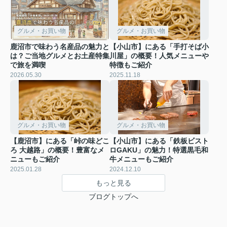
グルメ・お買い物
グルメ・お買い物
鹿沼市で味わう名産品の魅力と
【小山市】にある「手打そば小
は？ご当地グルメとお土産特集
川屋」の概要！人気メニューや
で旅を満喫
特徴もご紹介
2026.05.30
2025.11.18
グルメ・お買い物
グルメ・お買い物
【鹿沼市】にある「峠の味どこ
【小山市】にある「鉄板ビスト
ろ 大越路」の概要！豊富なメ
ロGAKU」の魅力！特選黒毛和
ニューもご紹介
牛メニューもご紹介
2025.01.28
2024.12.10
もっと見る
ブログトップへ