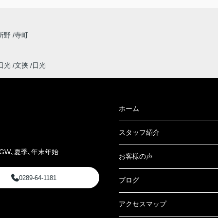
所野
寺町
日光
文挟
日光
ホーム
スタッフ紹介
GW､夏季､年末年始
お客様の声
0289-64-1181
ブログ
アクセスマップ