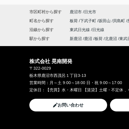
市区町村から探す
鹿沼市
日光市
町名から探す
板荷
下武子町
坂田山
貝島町
沿線から探す
東武日光線
日光線
駅から探す
新鹿沼
鹿沼
板荷
北鹿沼
東武
株式会社 晃南開発
〒322-0029
栃木県鹿沼市西茂呂１丁目3-13
営業時間：
月～土 9:00～18:00 日・祝 9:00～17:00
定休日：
【売買】水・木曜日 【賃貸】土曜・不定休 、
お問い合わせ