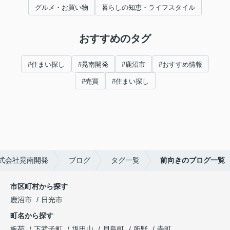
グルメ・お買い物
暮らしの知恵・ライフスタイル
おすすめのタグ
#住まい探し
#晃南開発
#鹿沼市
#おすすめ情報
#売買
#住まい探し
式会社晃南開発
ブログ
タグ一覧
前向きのブログ一覧
市区町村から探す
鹿沼市
日光市
町名から探す
板荷
下武子町
坂田山
貝島町
所野
寺町