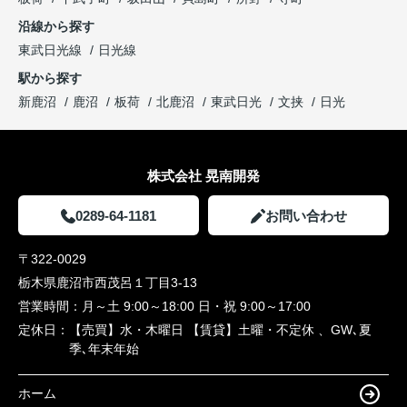
沿線から探す
東武日光線
日光線
駅から探す
新鹿沼
鹿沼
板荷
北鹿沼
東武日光
文挟
日光
株式会社 晃南開発
0289-64-1181
お問い合わせ
〒322-0029
栃木県鹿沼市西茂呂１丁目3-13
営業時間：
月～土 9:00～18:00 日・祝 9:00～17:00
定休日：
【売買】水・木曜日 【賃貸】土曜・不定休 、GW､夏
季､年末年始
ホーム