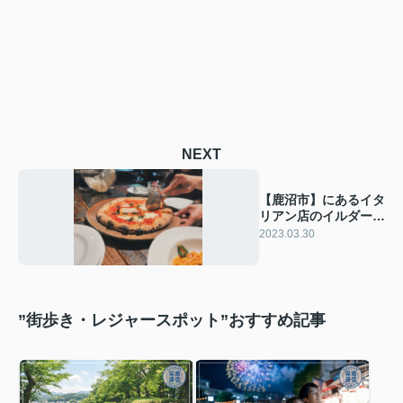
NEXT
【鹿沼市】にあるイタ
リアン店のイルダード
をご紹介
2023.03.30
”街歩き・レジャースポット”おすすめ記事