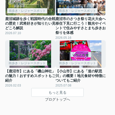
街歩き・レジャースポット
街歩き・レジャースポット
鹿沼城跡を歩く戦国時代の合戦
鹿沼市のさつき祭り花火大会へ
の歴史！武将好きが知りたい見
移住下見に行こう！観光やイベ
どころ解説
ントで住みやすさとまち歩きお
祭りを体感
2026.07.10
2026.05.16
街歩き・レジャースポット
街歩き・レジャースポット
【鹿沼市】にある「磯山神社」
【小山市】にある「道の駅思
の魅力！おすすめスポットもご
川」の概要！地元食材や特徴に
紹介
ついてもご紹介
2026.02.03
2025.07.08
もっと見る
ブログトップへ