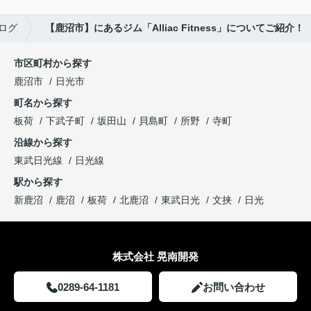
ログ
【鹿沼市】にあるジム「Alliac Fitness」についてご紹介！
市区町村から探す
鹿沼市
日光市
町名から探す
板荷
下武子町
坂田山
貝島町
所野
寺町
沿線から探す
東武日光線
日光線
駅から探す
新鹿沼
鹿沼
板荷
北鹿沼
東武日光
文挟
日光
株式会社 晃南開発
0289-64-1181
お問い合わせ