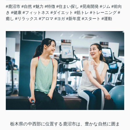
#鹿沼市
#自然
#魅力
#特徴
#住まい探し
#晃南開発
#ジム
#前向
き
#健康
#フィットネス
#ダイエット
#筋トレ
#トレーニング
#
癒し
#リラックス
#アロマ
#ヨガ
#新年度
#スタート
#運動
栃木県の中西部に位置する鹿沼市は、豊かな自然に囲ま