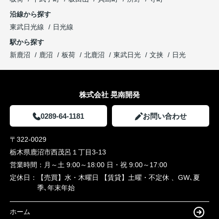
沿線から探す
東武日光線
日光線
駅から探す
新鹿沼
鹿沼
板荷
北鹿沼
東武日光
文挟
日光
株式会社 晃南開発
0289-64-1181
お問い合わせ
〒322-0029
栃木県鹿沼市西茂呂１丁目3-13
営業時間：
月～土 9:00～18:00 日・祝 9:00～17:00
定休日：
【売買】水・木曜日 【賃貸】土曜・不定休 、GW､夏
季､年末年始
ホーム