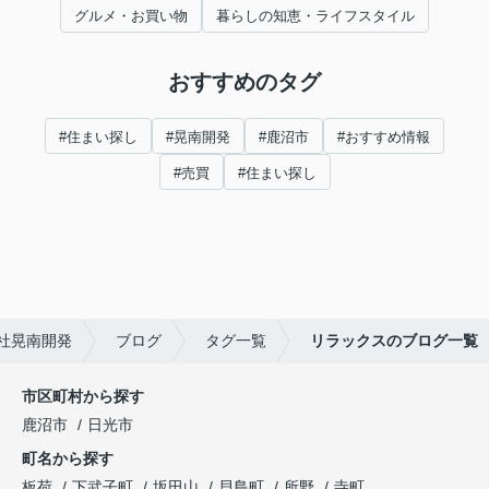
グルメ・お買い物
暮らしの知恵・ライフスタイル
おすすめのタグ
#住まい探し
#晃南開発
#鹿沼市
#おすすめ情報
#売買
#住まい探し
社晃南開発
ブログ
タグ一覧
リラックスのブログ一覧
市区町村から探す
鹿沼市
日光市
町名から探す
板荷
下武子町
坂田山
貝島町
所野
寺町