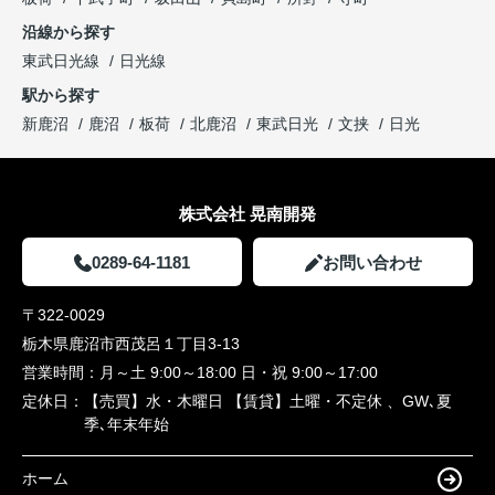
沿線から探す
東武日光線
日光線
駅から探す
新鹿沼
鹿沼
板荷
北鹿沼
東武日光
文挟
日光
株式会社 晃南開発
0289-64-1181
お問い合わせ
〒322-0029
栃木県鹿沼市西茂呂１丁目3-13
営業時間：
月～土 9:00～18:00 日・祝 9:00～17:00
定休日：
【売買】水・木曜日 【賃貸】土曜・不定休 、GW､夏
季､年末年始
ホーム