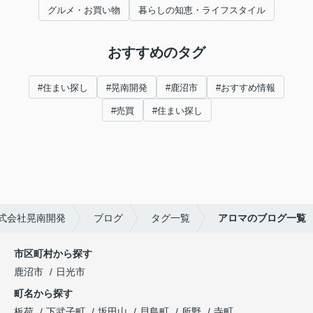
グルメ・お買い物
暮らしの知恵・ライフスタイル
おすすめのタグ
#住まい探し
#晃南開発
#鹿沼市
#おすすめ情報
#売買
#住まい探し
式会社晃南開発
ブログ
タグ一覧
アロマのブログ一覧
市区町村から探す
鹿沼市
日光市
町名から探す
板荷
下武子町
坂田山
貝島町
所野
寺町