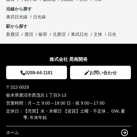
沿線から探す
東武日光線
日光線
駅から探す
新鹿沼
鹿沼
板荷
北鹿沼
東武日光
文挟
日光
株式会社 晃南開発
0289-64-1181
お問い合わせ
〒322-0029
栃木県鹿沼市西茂呂１丁目3-13
営業時間：
月～土 9:00～18:00 日・祝 9:00～17:00
定休日：
【売買】水・木曜日 【賃貸】土曜・不定休 、GW､夏
季､年末年始
ホーム