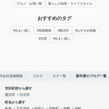
グルメ・お買い物
暮らしの知恵・ライフスタイル
おすすめのタグ
#住まい探し
#晃南開発
#鹿沼市
#おすすめ情報
#売買
#住まい探し
式会社晃南開発
ブログ
タグ一覧
新年度のブログ一覧
市区町村から探す
鹿沼市
日光市
町名から探す
板荷
下武子町
坂田山
貝島町
所野
寺町