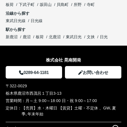
板荷
下武子町
坂田山
貝島町
所野
寺町
沿線から探す
東武日光線
日光線
駅から探す
新鹿沼
鹿沼
板荷
北鹿沼
東武日光
文挟
日光
株式会社 晃南開発
0289-64-1181
お問い合わせ
〒322-0029
栃木県鹿沼市西茂呂１丁目3-13
営業時間：
月～土 9:00～18:00 日・祝 9:00～17:00
定休日：
【売買】水・木曜日 【賃貸】土曜・不定休 、GW､夏
季､年末年始