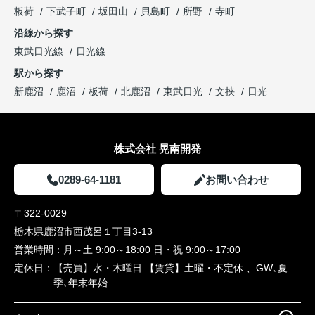
板荷
下武子町
坂田山
貝島町
所野
寺町
沿線から探す
東武日光線
日光線
駅から探す
新鹿沼
鹿沼
板荷
北鹿沼
東武日光
文挟
日光
株式会社 晃南開発
0289-64-1181
お問い合わせ
〒322-0029
栃木県鹿沼市西茂呂１丁目3-13
営業時間：
月～土 9:00～18:00 日・祝 9:00～17:00
定休日：
【売買】水・木曜日 【賃貸】土曜・不定休 、GW､夏
季､年末年始