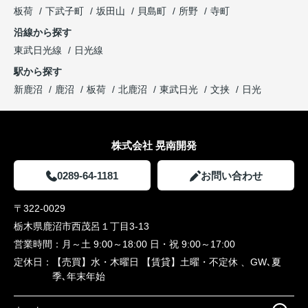
板荷
下武子町
坂田山
貝島町
所野
寺町
沿線から探す
東武日光線
日光線
駅から探す
新鹿沼
鹿沼
板荷
北鹿沼
東武日光
文挟
日光
株式会社 晃南開発
0289-64-1181
お問い合わせ
〒322-0029
栃木県鹿沼市西茂呂１丁目3-13
営業時間：
月～土 9:00～18:00 日・祝 9:00～17:00
定休日：
【売買】水・木曜日 【賃貸】土曜・不定休 、GW､夏
季､年末年始