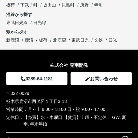
板荷
下武子町
坂田山
貝島町
所野
寺町
沿線から探す
東武日光線
日光線
駅から探す
新鹿沼
鹿沼
板荷
北鹿沼
東武日光
文挟
日光
株式会社 晃南開発
0289-64-1181
お問い合わせ
〒322-0029
栃木県鹿沼市西茂呂１丁目3-13
営業時間：
月～土 9:00～18:00 日・祝 9:00～17:00
定休日：
【売買】水・木曜日 【賃貸】土曜・不定休 、GW､夏
季､年末年始