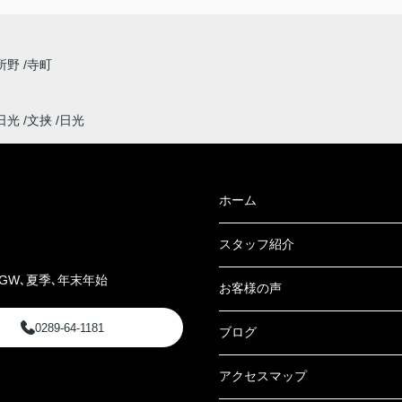
所野
寺町
日光
文挟
日光
ホーム
スタッフ紹介
GW､夏季､年末年始
お客様の声
0289-64-1181
ブログ
アクセスマップ