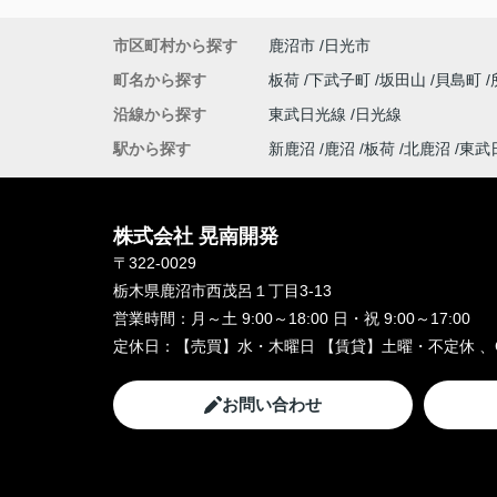
市区町村から探す
鹿沼市
日光市
町名から探す
板荷
下武子町
坂田山
貝島町
沿線から探す
東武日光線
日光線
駅から探す
新鹿沼
鹿沼
板荷
北鹿沼
東武
株式会社 晃南開発
〒322-0029
栃木県鹿沼市西茂呂１丁目3-13
営業時間：
月～土 9:00～18:00 日・祝 9:00～17:00
定休日：
【売買】水・木曜日 【賃貸】土曜・不定休 、
お問い合わせ