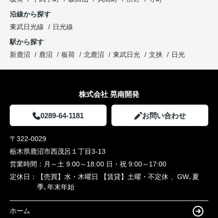
沿線から探す
東武日光線
日光線
駅から探す
新鹿沼
鹿沼
板荷
北鹿沼
東武日光
文挟
日光
株式会社 晃南開発
0289-64-1181
お問い合わせ
〒322-0029
栃木県鹿沼市西茂呂１丁目3-13
営業時間：
月～土 9:00～18:00 日・祝 9:00～17:00
定休日：
【売買】水・木曜日 【賃貸】土曜・不定休 、GW､夏
季､年末年始
ホーム