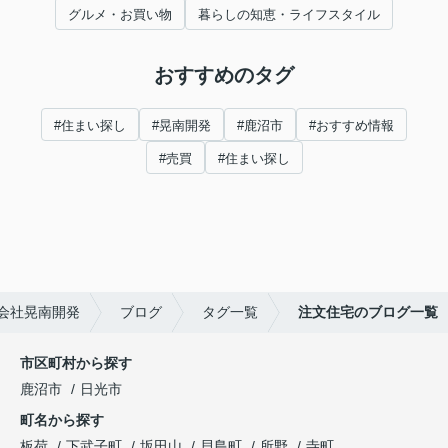
グルメ・お買い物
暮らしの知恵・ライフスタイル
おすすめのタグ
#住まい探し
#晃南開発
#鹿沼市
#おすすめ情報
#売買
#住まい探し
会社晃南開発
ブログ
タグ一覧
注文住宅のブログ一覧
市区町村から探す
鹿沼市
日光市
町名から探す
板荷
下武子町
坂田山
貝島町
所野
寺町