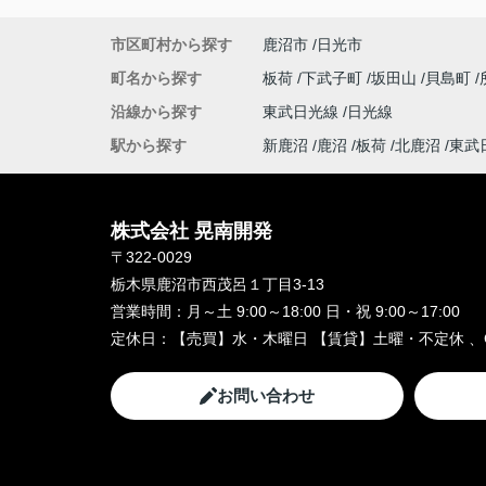
市区町村から探す
鹿沼市
日光市
町名から探す
板荷
下武子町
坂田山
貝島町
沿線から探す
東武日光線
日光線
駅から探す
新鹿沼
鹿沼
板荷
北鹿沼
東武
株式会社 晃南開発
〒322-0029
栃木県鹿沼市西茂呂１丁目3-13
営業時間：
月～土 9:00～18:00 日・祝 9:00～17:00
定休日：
【売買】水・木曜日 【賃貸】土曜・不定休 、
お問い合わせ