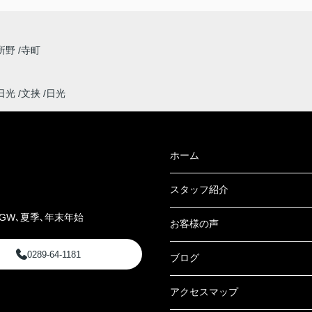
所野
寺町
日光
文挟
日光
ホーム
スタッフ紹介
GW､夏季､年末年始
お客様の声
0289-64-1181
ブログ
アクセスマップ