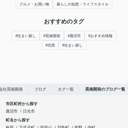
グルメ・お買い物
暮らしの知恵・ライフスタイル
おすすめのタグ
#住まい探し
#晃南開発
#鹿沼市
#おすすめ情報
#売買
#住まい探し
会社晃南開発
ブログ
タグ一覧
晃南開発のブログ一覧
市区町村から探す
鹿沼市
日光市
町名から探す
板荷
下武子町
坂田山
貝島町
所野
寺町