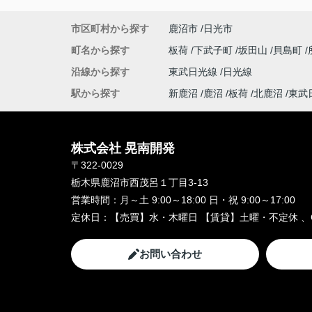
市区町村から探す
鹿沼市
日光市
町名から探す
板荷
下武子町
坂田山
貝島町
沿線から探す
東武日光線
日光線
駅から探す
新鹿沼
鹿沼
板荷
北鹿沼
東武
株式会社 晃南開発
〒322-0029
栃木県鹿沼市西茂呂１丁目3-13
営業時間：
月～土 9:00～18:00 日・祝 9:00～17:00
定休日：
【売買】水・木曜日 【賃貸】土曜・不定休 、
お問い合わせ