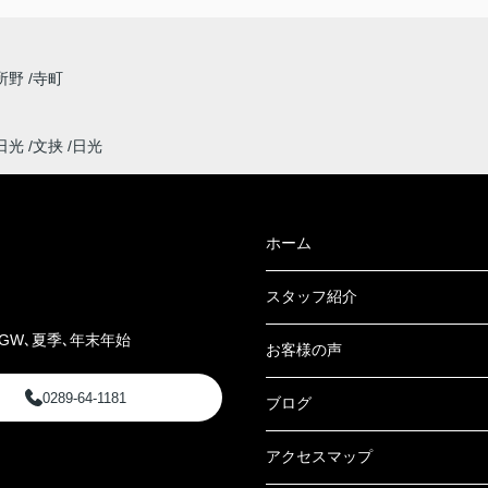
所野
寺町
日光
文挟
日光
ホーム
スタッフ紹介
GW､夏季､年末年始
お客様の声
0289-64-1181
ブログ
アクセスマップ