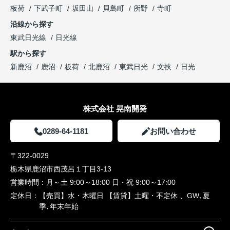
板荷
下武子町
坂田山
貝島町
所野
寺町
沿線から探す
東武日光線
日光線
駅から探す
新鹿沼
鹿沼
板荷
北鹿沼
東武日光
文挟
日光
株式会社 晃南開発
0289-64-1181
お問い合わせ
〒322-0029
栃木県鹿沼市西茂呂１丁目3-13
営業時間：
月～土 9:00～18:00 日・祝 9:00～17:00
定休日：
【売買】水・木曜日 【賃貸】土曜・不定休 、GW､夏
季､年末年始