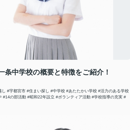
一条中学校の概要と特徴をご紹介！
越し
#宇都宮市
#住まい探し
#中学校
#あたたかい学校
#活力のある学校
中
#14の部活動
#昭和22年設立
#ボランティア活動
#学校指導の充実
#