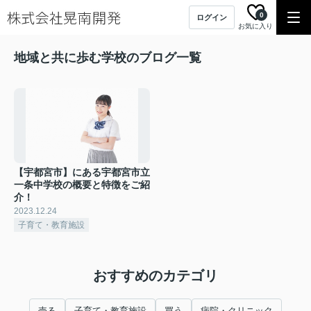
0
ログイン
お気に入り
地域と共に歩む学校のブログ一覧
【宇都宮市】にある宇都宮市立
一条中学校の概要と特徴をご紹
介！
2023.12.24
子育て・教育施設
おすすめのカテゴリ
売る
子育て・教育施設
買う
病院・クリニック