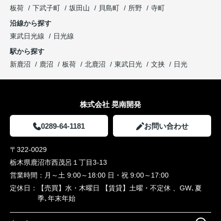
板荷
下武子町
坂田山
貝島町
所野
寺町
沿線から探す
東武日光線
日光線
駅から探す
新鹿沼
鹿沼
板荷
北鹿沼
東武日光
文挟
日光
株式会社 晃南開発
0289-64-1181
お問い合わせ
〒322-0029
栃木県鹿沼市西茂呂１丁目3-13
営業時間：
月～土 9:00～18:00 日・祝 9:00～17:00
定休日：
【売買】水・木曜日 【賃貸】土曜・不定休 、GW､夏
季､年末年始