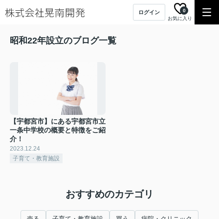
0
ログイン
お気に入り
昭和22年設立のブログ一覧
【宇都宮市】にある宇都宮市立
一条中学校の概要と特徴をご紹
介！
2023.12.24
子育て・教育施設
おすすめのカテゴリ
売る
子育て・教育施設
買う
病院・クリニック