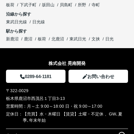
板荷
下武子町
坂田山
貝島町
所野
寺町
沿線から探す
東武日光線
日光線
駅から探す
新鹿沼
鹿沼
板荷
北鹿沼
東武日光
文挟
日光
株式会社 晃南開発
0289-64-1181
お問い合わせ
〒322-0029
栃木県鹿沼市西茂呂１丁目3-13
営業時間：
月～土 9:00～18:00 日・祝 9:00～17:00
定休日：
【売買】水・木曜日 【賃貸】土曜・不定休 、GW､夏
季､年末年始