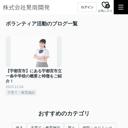
0
ログイン
お気に入り
ボランティア活動のブログ一覧
【宇都宮市】にある宇都宮市立
一条中学校の概要と特徴をご紹
介！
2023.12.24
子育て・教育施設
おすすめのカテゴリ
売る
子育て・教育施設
買う
病院・クリニック