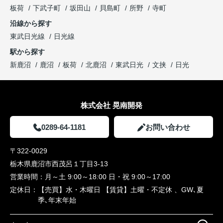
板荷
下武子町
坂田山
貝島町
所野
寺町
沿線から探す
東武日光線
日光線
駅から探す
新鹿沼
鹿沼
板荷
北鹿沼
東武日光
文挟
日光
株式会社 晃南開発
0289-64-1181
お問い合わせ
〒322-0029
栃木県鹿沼市西茂呂１丁目3-13
営業時間：
月～土 9:00～18:00 日・祝 9:00～17:00
定休日：
【売買】水・木曜日 【賃貸】土曜・不定休 、GW､夏
季､年末年始