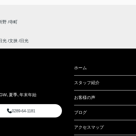
所野
寺町
日光
文挟
日光
ホーム
スタッフ紹介
GW､夏季､年末年始
お客様の声
0289-64-1181
ブログ
アクセスマップ