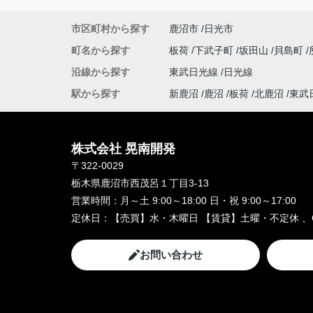
市区町村から探す
鹿沼市
日光市
町名から探す
板荷
下武子町
坂田山
貝島町
沿線から探す
東武日光線
日光線
駅から探す
新鹿沼
鹿沼
板荷
北鹿沼
東武
株式会社 晃南開発
〒322-0029
栃木県鹿沼市西茂呂１丁目3-13
営業時間：
月～土 9:00～18:00 日・祝 9:00～17:00
定休日：
【売買】水・木曜日 【賃貸】土曜・不定休 、
お問い合わせ