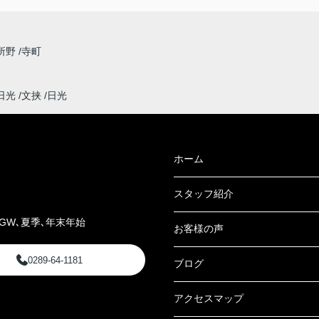
所野
寺町
日光
文挟
日光
ホーム
スタッフ紹介
GW､夏季､年末年始
お客様の声
0289-64-1181
ブログ
アクセスマップ