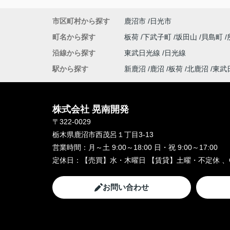
市区町村から探す
鹿沼市
日光市
町名から探す
板荷
下武子町
坂田山
貝島町
沿線から探す
東武日光線
日光線
駅から探す
新鹿沼
鹿沼
板荷
北鹿沼
東武
株式会社 晃南開発
〒322-0029
栃木県鹿沼市西茂呂１丁目3-13
営業時間：
月～土 9:00～18:00 日・祝 9:00～17:00
定休日：
【売買】水・木曜日 【賃貸】土曜・不定休 、
お問い合わせ