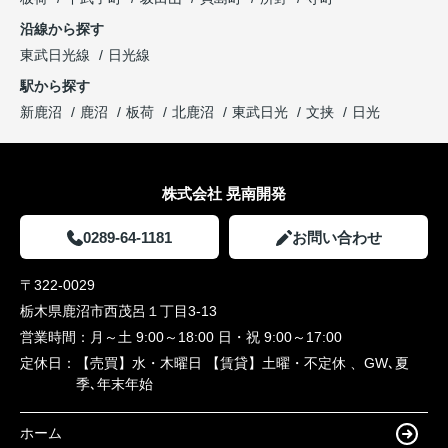
沿線から探す
東武日光線
日光線
駅から探す
新鹿沼
鹿沼
板荷
北鹿沼
東武日光
文挟
日光
株式会社 晃南開発
0289-64-1181
お問い合わせ
〒322-0029
栃木県鹿沼市西茂呂１丁目3-13
営業時間：
月～土 9:00～18:00 日・祝 9:00～17:00
定休日：
【売買】水・木曜日 【賃貸】土曜・不定休 、GW､夏
季､年末年始
ホーム