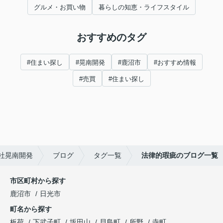
グルメ・お買い物
暮らしの知恵・ライフスタイル
おすすめのタグ
#住まい探し
#晃南開発
#鹿沼市
#おすすめ情報
#売買
#住まい探し
社晃南開発
ブログ
タグ一覧
法律的瑕疵のブログ一覧
市区町村から探す
鹿沼市
日光市
町名から探す
板荷
下武子町
坂田山
貝島町
所野
寺町