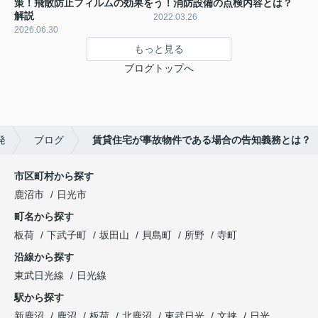
策！飛散防止フィルムの効果を
う！消防設備の点検内容とは？
解説
2022.03.26
2026.06.30
もっと見る
ブログトップへ
発
ブログ
賃貸住宅が事故物件である場合の告知義務とは？
市区町村から探す
鹿沼市
日光市
町名から探す
板荷
下武子町
坂田山
貝島町
所野
寺町
沿線から探す
東武日光線
日光線
駅から探す
新鹿沼
鹿沼
板荷
北鹿沼
東武日光
文挟
日光