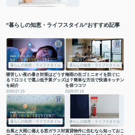
”暮らしの知恵・ライフスタイル”おすすめ記事
暮らしの知恵・ライフスタイル
暮らしの知恵・ライフスタイル
寝苦しい夜の暑さ対策はどうす
梅雨の生ゴミニオイを防ぐに
る？口コミで選ぶ低予算グッズ
は？簡単な方法で快適キッチン
を紹介
を保つコツ
2026.07.25
2026.07.19
暮らしの知恵・ライフスタイル
暮らしの知恵・ライフスタイル
台風と大雨に備える窓ガラス対
賃貸物件に住むなら知っておこ