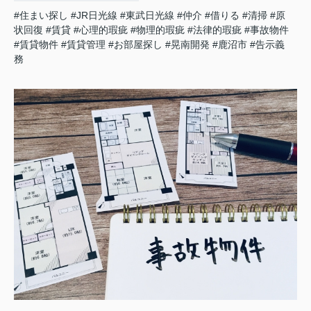
#住まい探し
#JR日光線
#東武日光線
#仲介
#借りる
#清掃
#原
状回復
#賃貸
#心理的瑕疵
#物理的瑕疵
#法律的瑕疵
#事故物件
#賃貸物件
#賃貸管理
#お部屋探し
#晃南開発
#鹿沼市
#告示義
務