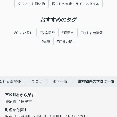
グルメ・お買い物
暮らしの知恵・ライフスタイル
おすすめのタグ
#住まい探し
#晃南開発
#鹿沼市
#おすすめ情報
#売買
#住まい探し
会社晃南開発
ブログ
タグ一覧
事故物件のブログ一覧
市区町村から探す
鹿沼市
日光市
町名から探す
板荷
下武子町
坂田山
貝島町
所野
寺町