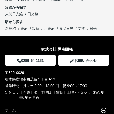
沿線から探す
東武日光線
日光線
駅から探す
新鹿沼
鹿沼
板荷
北鹿沼
東武日光
文挟
日光
株式会社 晃南開発
0289-64-1181
お問い合わせ
〒322-0029
栃木県鹿沼市西茂呂１丁目3-13
営業時間：
月～土 9:00～18:00 日・祝 9:00～17:00
定休日：
【売買】水・木曜日 【賃貸】土曜・不定休 、GW､夏
季､年末年始
ホーム