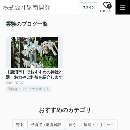
0
ログイン
お気に入り
霊験のブログ一覧
【鹿沼市】でおすすめの神社2
選！魅力やご利益を紹介します
2021.07.22
街歩き・レジャースポット
おすすめのカテゴリ
売る
子育て・教育施設
買う
病院・クリニック