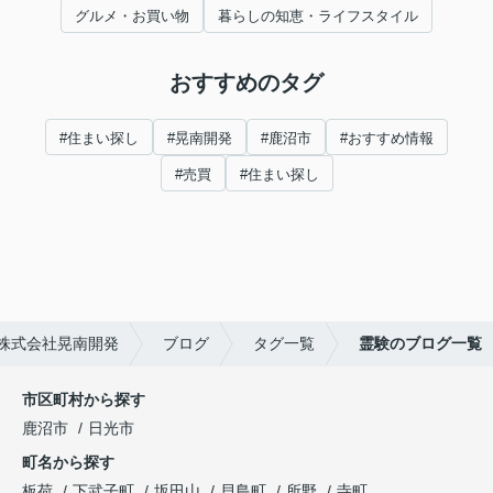
グルメ・お買い物
暮らしの知恵・ライフスタイル
おすすめのタグ
#住まい探し
#晃南開発
#鹿沼市
#おすすめ情報
#売買
#住まい探し
株式会社晃南開発
ブログ
タグ一覧
霊験のブログ一覧
市区町村から探す
鹿沼市
日光市
町名から探す
板荷
下武子町
坂田山
貝島町
所野
寺町