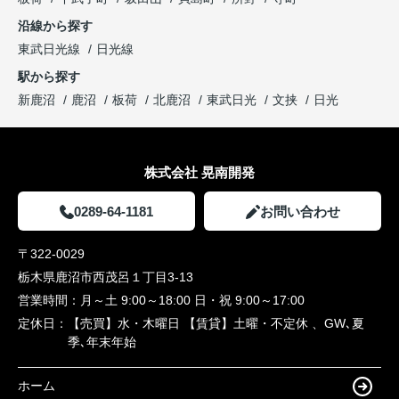
沿線から探す
東武日光線
日光線
駅から探す
新鹿沼
鹿沼
板荷
北鹿沼
東武日光
文挟
日光
株式会社 晃南開発
0289-64-1181
お問い合わせ
〒322-0029
栃木県鹿沼市西茂呂１丁目3-13
営業時間：
月～土 9:00～18:00 日・祝 9:00～17:00
定休日：
【売買】水・木曜日 【賃貸】土曜・不定休 、GW､夏
季､年末年始
ホーム