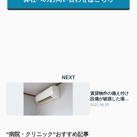
NEXT
賃貸物件の備え付け
設備が破損した場合
について
2021.06.05
”病院・クリニック”おすすめ記事