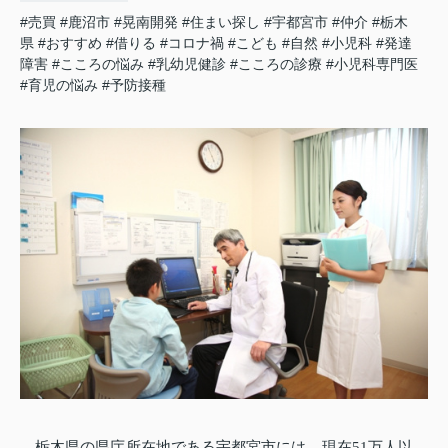
#売買
#鹿沼市
#晃南開発
#住まい探し
#宇都宮市
#仲介
#栃木
県
#おすすめ
#借りる
#コロナ禍
#こども
#自然
#小児科
#発達
障害
#こころの悩み
#乳幼児健診
#こころの診療
#小児科専門医
#育児の悩み
#予防接種
栃木県の県庁所在地である宇都宮市には、現在51万人以