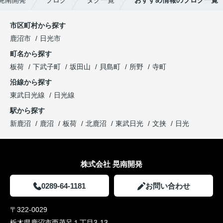
晃南開発
ブログ
タグ一覧
おすすめ情報のブログ一覧
市区町村から探す
鹿沼市
日光市
町名から探す
板荷
下武子町
坂田山
貝島町
所野
寺町
沿線から探す
東武日光線
日光線
駅から探す
新鹿沼
鹿沼
板荷
北鹿沼
東武日光
文挟
日光
株式会社 晃南開発
0289-64-1181
お問い合わせ
〒322-0029
栃木県鹿沼市西茂呂１丁目3-13