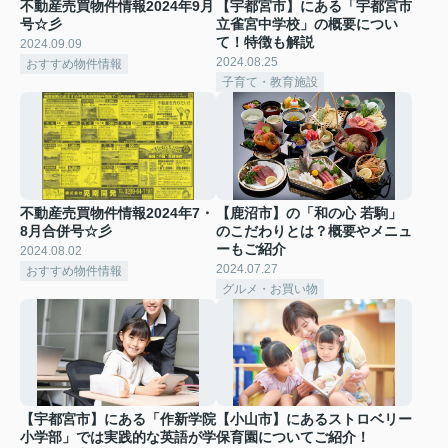
不動産売買物件情報2024年9月
【宇都宮市】にある「宇都宮市
号☆彡
立雀宮中学校」の概要につい
て！特徴も解説
2024.09.09
2024.08.25
おすすめ物件情報
子育て・教育施設
不動産売買物件情報2024年7・
【鹿沼市】の「和の心 若駒」
8月合併号☆彡
のこだわりとは？概要やメニュ
ーもご紹介
2024.08.02
2024.07.27
おすすめ物件情報
グルメ・お買い物
【宇都宮市】にある「作新学院
【小山市】にあるストロベリー
小学部」では実践的な英語が学
保育園についてご紹介！