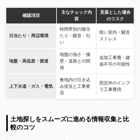
主なチェック内
見落とした場合
確認項目
容
のリスク
時間帯別の陽当
暗い室内・騒音
日当たり・周辺環境
たり・騒音・匂
ストレス
い
地盤の強さ・擁
追加工事費・建
地盤・高低差・接道
壁・道路との関
築不可の可能性
係
敷地内の引き込
想定外のインフ
上下水道・ガス・電気
み状況と工事要
ラ工事費用
否
土地探しをスムーズに進める情報収集と比
較のコツ