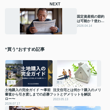
NEXT
固定資産税の節約
は可能か？使わな
い不動産は売却で
2026.04.14
負担軽減
”買う”おすすめ記事
買う
買う
土地購入の完全ガイド 〜事前
注文住宅とは何か？購入のメリ
審査から引き渡しまでの必勝フ
ットとデメリットを解説
ロー〜
2023.05.13
2026.07.17