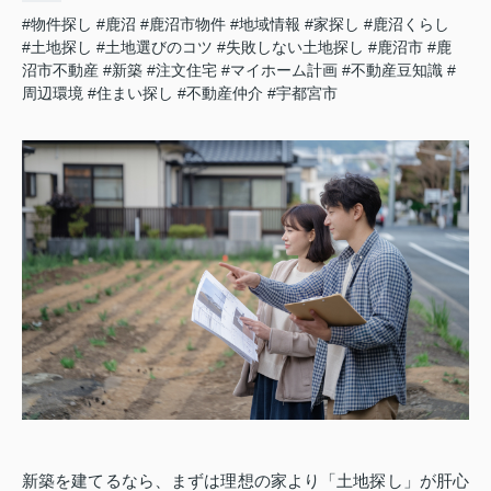
#物件探し
#鹿沼
#鹿沼市物件
#地域情報
#家探し
#鹿沼くらし
#土地探し
#土地選びのコツ
#失敗しない土地探し
#鹿沼市
#鹿
沼市不動産
#新築
#注文住宅
#マイホーム計画
#不動産豆知識
#
周辺環境
#住まい探し
#不動産仲介
#宇都宮市
新築を建てるなら、まずは理想の家より「土地探し」が肝心