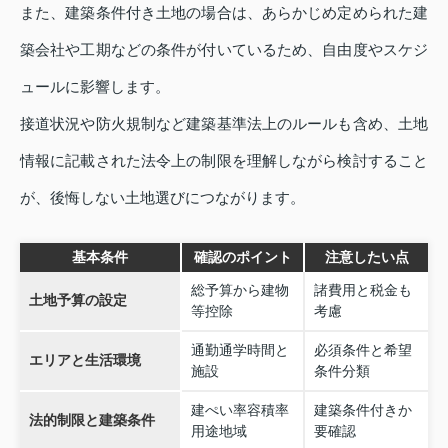
また、建築条件付き土地の場合は、あらかじめ定められた建
築会社や工期などの条件が付いているため、自由度やスケジ
ュールに影響します。
接道状況や防火規制など建築基準法上のルールも含め、土地
情報に記載された法令上の制限を理解しながら検討すること
が、後悔しない土地選びにつながります。
基本条件
確認のポイント
注意したい点
総予算から建物
諸費用と税金も
土地予算の設定
等控除
考慮
通勤通学時間と
必須条件と希望
エリアと生活環境
施設
条件分類
建ぺい率容積率
建築条件付きか
法的制限と建築条件
用途地域
要確認