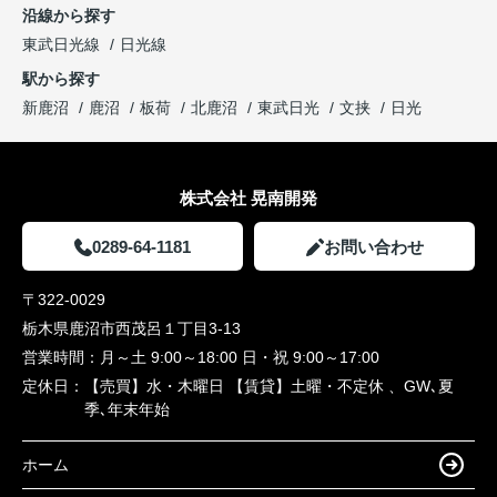
沿線から探す
東武日光線
日光線
駅から探す
新鹿沼
鹿沼
板荷
北鹿沼
東武日光
文挟
日光
株式会社 晃南開発
0289-64-1181
お問い合わせ
〒322-0029
栃木県鹿沼市西茂呂１丁目3-13
営業時間：
月～土 9:00～18:00 日・祝 9:00～17:00
定休日：
【売買】水・木曜日 【賃貸】土曜・不定休 、GW､夏
季､年末年始
ホーム