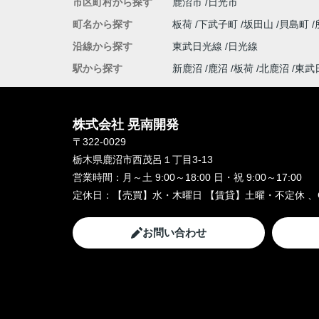
市区町村から探す
鹿沼市
日光市
町名から探す
板荷
下武子町
坂田山
貝島町
沿線から探す
東武日光線
日光線
駅から探す
新鹿沼
鹿沼
板荷
北鹿沼
東武
株式会社 晃南開発
〒322-0029
栃木県鹿沼市西茂呂１丁目3-13
営業時間：
月～土 9:00～18:00 日・祝 9:00～17:00
定休日：
【売買】水・木曜日 【賃貸】土曜・不定休 、
お問い合わせ