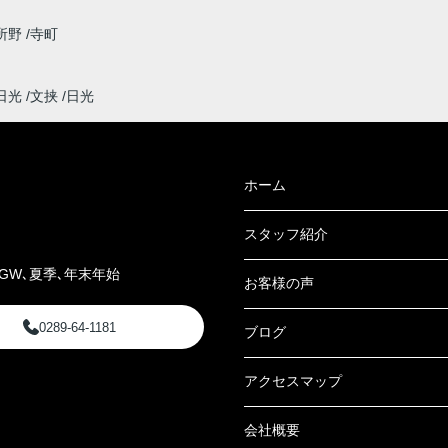
所野
寺町
日光
文挟
日光
ホーム
スタッフ紹介
GW､夏季､年末年始
お客様の声
0289-64-1181
ブログ
アクセスマップ
会社概要