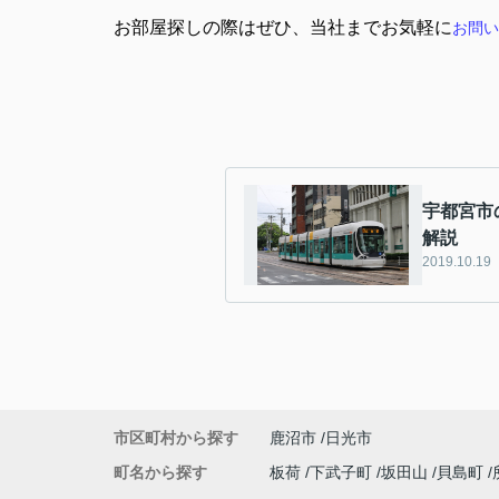
お部屋探しの際はぜひ、当社までお気軽に
お問い
宇都宮市
解説
2019.10.19
市区町村から探す
鹿沼市
日光市
町名から探す
板荷
下武子町
坂田山
貝島町