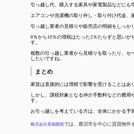
引っ越し代、購入する家具や家電製品などにも
エアコンや洗濯機の取り外し・取り付け代金、
引っ越し業者の見積りや販売店の明細をしっか
8％から10％の増税はたった2％たらずと思い
す。
複数の引っ越し業者から見積りを取ったり、セ
したいですね。
まとめ
家賃は直接的には増税で影響を受けることはあ
しかし、課税対象となる仲介手数料などの費用や
す。
お引っ越しを考えている方は、全体にかかる予
では、鹿沼市を中心に賃貸物件
株式会社晃南開発